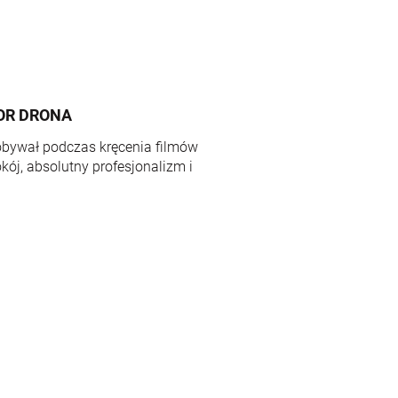
OR DRONA
obywał podczas kręcenia filmów
okój, absolutny profesjonalizm i