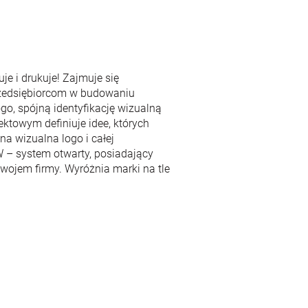
je i drukuje! Zajmuje się
zedsiębiorcom w budowaniu
ogo, spójną identyfikację wizualną
ektowym definiuje idee, których
a wizualna logo i całej
W – system otwarty, posiadający
ojem firmy. Wyróżnia marki na tle