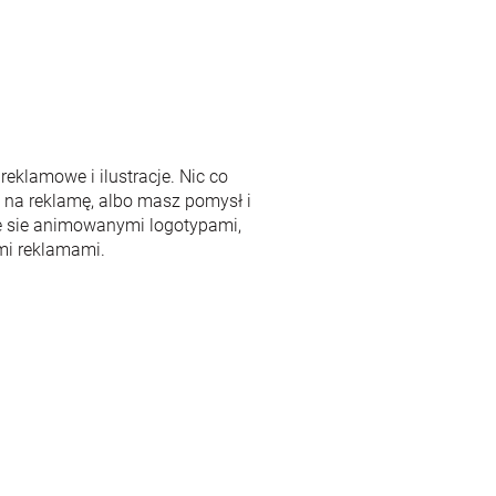
reklamowe i ilustracje. Nic co
w na reklamę, albo masz pomysł i
e sie animowanymi logotypami,
mi reklamami.